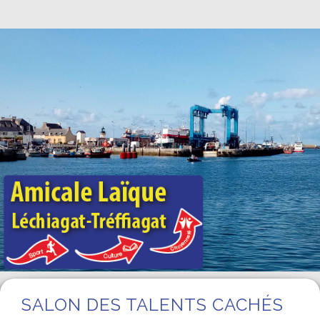
Année
Mois
Année
Mois
précédente
précédent
suivante
suivant
SALON DES TALENTS CACHÉS